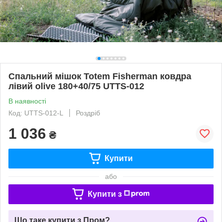
Спальний мішок Totem Fisherman ковдра
лівий olive 180+40/75 UTTS-012
В наявності
Код: UTTS-012-L
Роздріб
1 036
₴
Купити
або
Купити з
Що таке купити з Пром?