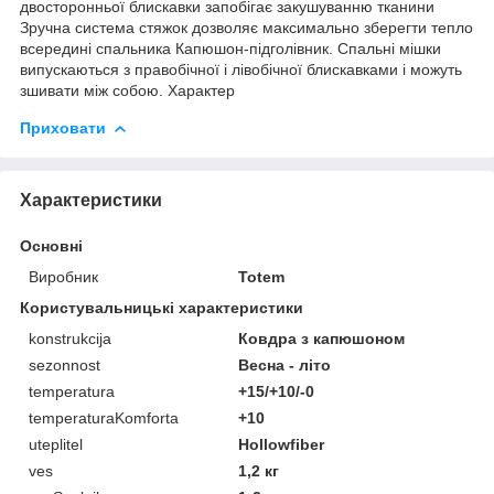
двосторонньої блискавки запобігає закушуванню тканини
Зручна система стяжок дозволяє максимально зберегти тепло
всередині спальника Капюшон-підголівник. Спальні мішки
випускаються з правобічної і лівобічної блискавками і можуть
зшивати між собою. Характер
Приховати
Характеристики
Основні
Виробник
Totem
Користувальницькі характеристики
konstrukcija
Ковдра з капюшоном
sezonnost
Весна - літо
temperatura
+15/+10/-0
temperaturaKomforta
+10
uteplitel
Hollowfiber
ves
1,2 кг