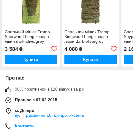
Спальний мішок Tramp
Спальний мішок Tramp
Спал
Sherwood Long ковдра
Kingwood Long ковдра
Shyp
лівий dark-olive/grey
лівий dark-olive/grey
ліви
230/100 UTRS-054L
230/100 UTRS-053L
059
3 584
4 080
2 1
₴
₴
Купити
Купити
Про нас
98% позитивних з 126 відгуків за рік
Працює з 07.02.2015
м. Дніпро
вул. Трамвайна 16, Дніпро, Україна
Контакти