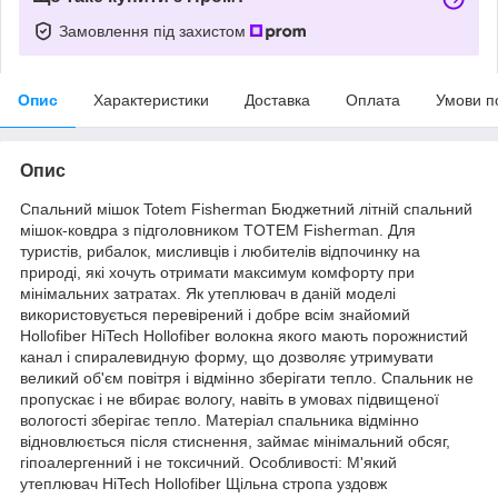
Замовлення під захистом
Опис
Характеристики
Доставка
Оплата
Умови п
Опис
Спальний мішок Totem Fisherman Бюджетний літній спальний
мішок-ковдра з підголовником TOTEM Fisherman. Для
туристів, рибалок, мисливців і любителів відпочинку на
природі, які хочуть отримати максимум комфорту при
мінімальних затратах. Як утеплювач в даній моделі
використовується перевірений і добре всім знайомий
Hollofiber HiTech Hollofiber волокна якого мають порожнистий
канал і спиралевидную форму, що дозволяє утримувати
великий об'єм повітря і відмінно зберігати тепло. Спальник не
пропускає і не вбирає вологу, навіть в умовах підвищеної
вологості зберігає тепло. Матеріал спальника відмінно
відновлюється після стиснення, займає мінімальний обсяг,
гіпоалергенний і не токсичний. Особливості: М'який
утеплювач HiTech Hollofiber Щільна стропа уздовж