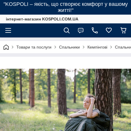
"KOSPOLI – якість, що створює комфорт у вашому
житті!"
інтернет-магазин KOSPOLI.COM.UA
Товари та послуги
Спальники
Кемпінгові
Спальни