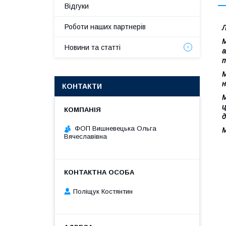
Відгуки
Роботи наших партнерів
Л
М
Новини та статті
а
т
М
н
КОНТАКТИ
М
ц
д
ФОП Вишневецька Ольга
М
Вячеславівна
Поліщук Костянтин