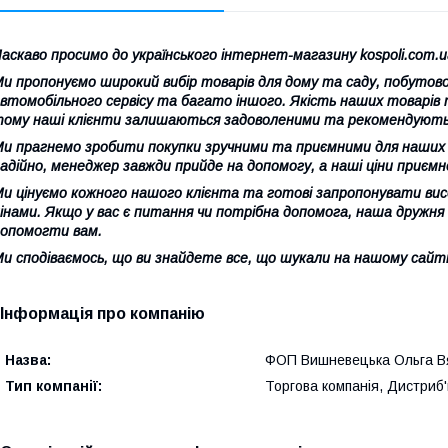
аскаво просимо до українського інтернет-магазину kospoli.com.
и пропонуємо широкий вибір товарів для дому та саду, побутово
втомобільного сервісу та багато іншого. Якість наших товарів т
ому наші клієнти залишаються задоволеними та рекомендують 
и прагнемо зробити покупки зручними та приємними для наших к
адійно, менеджер завжди прийде на допомогу, а наші ціни приєм
и цінуємо кожного нашого клієнта та готові запропонувати вис
інами. Якщо у вас є питання чи потрібна допомога, наша дружн
опомогти вам.
и сподіваємось, що ви знайдете все, що шукали на нашому сайті.
Інформація про компанію
Назва:
ФОП Вишневецька Ольга В
Тип компанії:
Торгова компанія, Дистриб