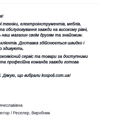
ua!
ї техніки, електроінструментів, меблів,
а обслуговування завжди на високому рівні,
наш магазин своїм друзям та знайомим.
лієнтів. Доставка здійснюється швидко і
но здивують.
окоякісний сервіс та товари за доступними
я та професійна команда завжди готова
 Дякую, що вибрали kospoli.com.ua!
ячеславівна
'ютор / Реселер, Виробник