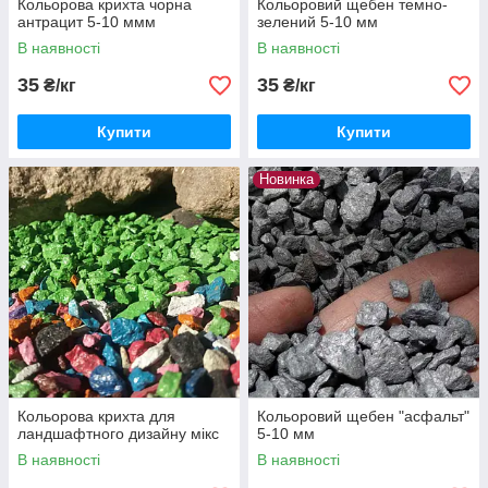
Кольорова крихта чорна
Кольоровий щебен темно-
антрацит 5-10 ммм
зелений 5-10 мм
В наявності
В наявності
35
35
₴/кг
₴/кг
Купити
Купити
Новинка
Кольорова крихта для
Кольоровий щебен "асфальт"
ландшафтного дизайну мікс
5-10 мм
В наявності
В наявності