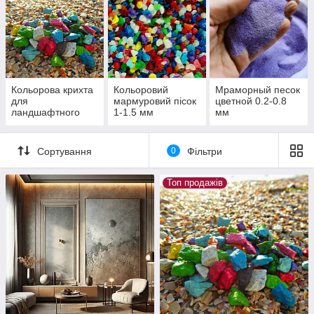
Кольорова крихта
Кольоровий
Мраморный песок
для
мармуровий пісок
цветной 0.2-0.8
ландшафтного
1-1.5 мм
мм
дизайну 5-10 мм
Сортування
0
Фільтри
Топ продажів