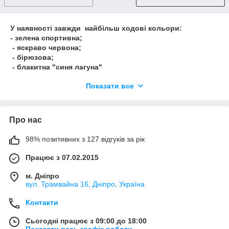
У наявності завжди найбільш ходові кольори:
- зелена спортивна;
- яскраво червона;
- бірюзова;
- блакитна "синя лагуна"
- біла "арктичний лід"
Показати все
За потреби замовника в якомусь певному кольорі, наша
фірма максимально скориститься підібрати ідентичний
компонент, що фарбує, відповідно до бажаного кольору.
Про нас
У цьому разі мінімальне замовлення складатиме 200 кг
Вартість буде узгоджена додатково
98% позитивних з 127 відгуків за рік
Працює з 07.02.2015
м. Дніпро
вул. Трамвайна 16, Дніпро, Україна
Контакти
Сьогодні працює з 09:00 до 18:00