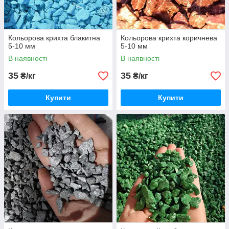
Кольорова крихта блакитна
Кольорова крихта коричнева
5-10 мм
5-10 мм
В наявності
В наявності
35
35
₴/кг
₴/кг
Купити
Купити