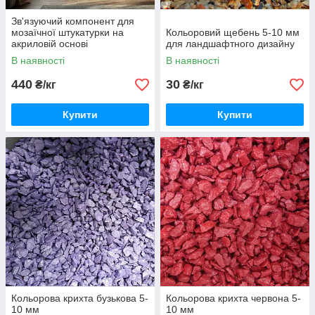
Зв'язуючий компонент для
мозаїчної штукатурки на
Кольоровий щебень 5-10 мм
акриловій основі
для ландшафтного дизайну
В наявності
В наявності
440
30
₴/кг
₴/кг
Купити
Купити
Кольорова крихта бузькова 5-
Кольорова крихта червона 5-
10 мм
10 мм