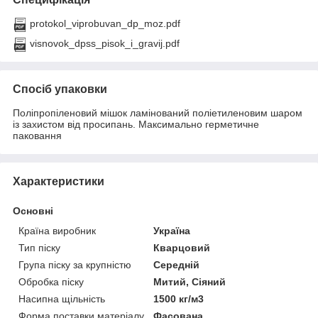
protokol_viprobuvan_dp_moz.pdf
visnovok_dpss_pisok_i_gravij.pdf
Спосіб упаковки
Поліпропіленовий мішок ламінований поліетиленовим шаром
із захистом від просипань. Максимально герметичне
паковання
Характеристики
Основні
Країна виробник
Україна
Тип піску
Кварцовий
Група піску за крупністю
Середній
Обробка піску
Митий, Сіяний
Насипна щільність
1500 кг/м3
Форма поставки матеріалу
Фасована