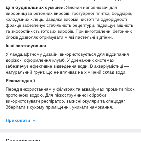
Для будівельних сумішей.
Якісний наповнювач для
виробництва бетонних виробів: тротуарної плитки, бордюрів,
колодязних кілець. Завдяки високій чистоті та однорідності
фракції забезпечує стабільність рецептури, підвищує міцність
та зносостійкість готових виробів. При виготовленні бетонних
блоків дозволяє отримувати м'які пастельні відтінки.
Інші застосування
У ландшафтному дизайні використовується для відсипання
доріжок, оформлення клумб. У дренажних системах
забезпечує ефективне відведення води. В акваріумістиці —
натуральний ґрунт, що не впливає на хімічний склад води.
Рекомендації
Перед використанням у фільтрах та акваріумах промити пісок
проточною водою. Для піскоструминної обробки
використовувати респіратор, захисні окуляри та спецодяг.
Зберігати в сухому приміщенні, уникати намокання.
Приховати
Специфікація