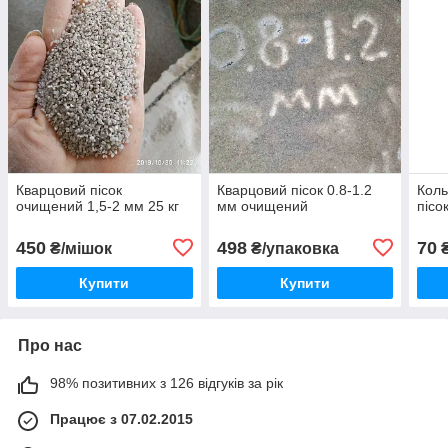
Кварцовий пісок
Кварцовий пісок 0.8-1.2
Кол
очищений 1,5-2 мм 25 кг
мм очищений
пісо
450
498
70
₴/мішок
₴/упаковка
₴
Купити
Купити
Про нас
98% позитивних з 126 відгуків за рік
Працює з 07.02.2015