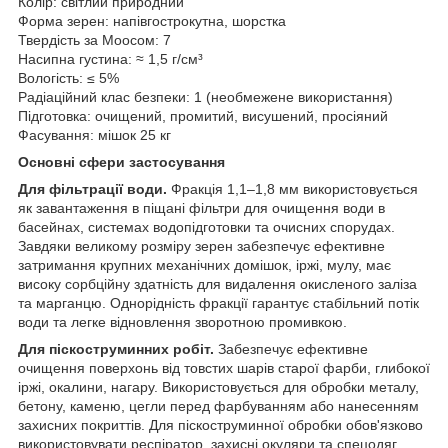
Колір: світлий природний
Форма зерен: напівгострокутна, шорстка
Твердість за Моосом: 7
Насипна густина: ≈ 1,5 г/см³
Вологість: ≤ 5%
Радіаційний клас безпеки: 1 (необмежене використання)
Підготовка: очищений, промитий, висушений, просіяний
Фасування: мішок 25 кг
Основні сфери застосування
Для фільтрації води.
Фракція 1,1–1,8 мм використовується
як завантаження в піщані фільтри для очищення води в
басейнах, системах водопідготовки та очисних спорудах.
Завдяки великому розміру зерен забезпечує ефективне
затримання крупних механічних домішок, іржі, мулу, має
високу сорбційну здатність для видалення окисленого заліза
та марганцю. Однорідність фракції гарантує стабільний потік
води та легке відновлення зворотною промивкою.
Для піскоструминних робіт.
Забезпечує ефективне
очищення поверхонь від товстих шарів старої фарби, глибокої
іржі, окалини, нагару. Використовується для обробки металу,
бетону, каменю, цегли перед фарбуванням або нанесенням
захисних покриттів. Для піскоструминної обробки обов'язково
використовувати респіратор, захисні окуляри та спецодяг.