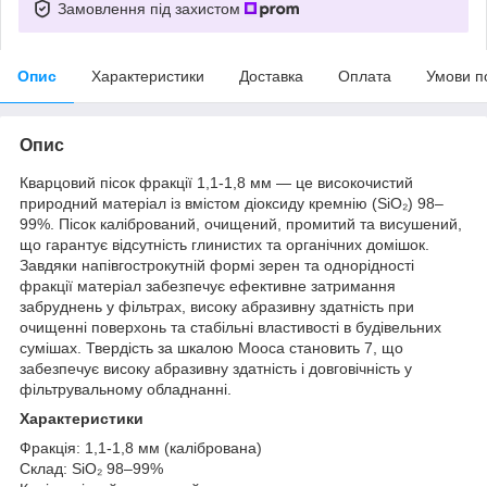
Замовлення під захистом
Опис
Характеристики
Доставка
Оплата
Умови п
Опис
Кварцовий пісок фракції 1,1-1,8 мм — це високочистий
природний матеріал із вмістом діоксиду кремнію (SiO₂) 98–
99%. Пісок калібрований, очищений, промитий та висушений,
що гарантує відсутність глинистих та органічних домішок.
Завдяки напівгострокутній формі зерен та однорідності
фракції матеріал забезпечує ефективне затримання
забруднень у фільтрах, високу абразивну здатність при
очищенні поверхонь та стабільні властивості в будівельних
сумішах. Твердість за шкалою Мооса становить 7, що
забезпечує високу абразивну здатність і довговічність у
фільтрувальному обладнанні.
Характеристики
Фракція: 1,1-1,8 мм (калібрована)
Склад: SiO₂ 98–99%