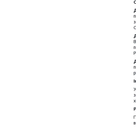
Д
п
з
О
Д
В
п
Р
п
р
І
У
з
х
П
в