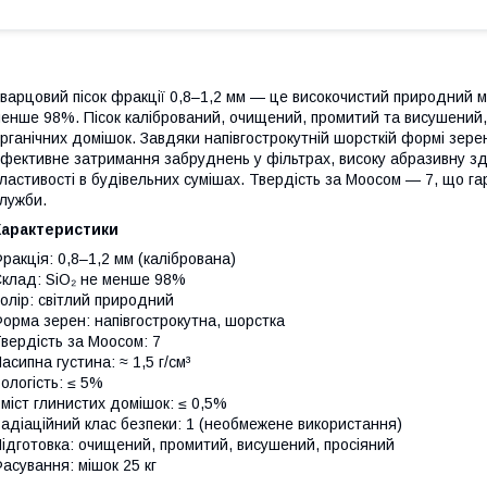
варцовий пісок фракції 0,8–1,2 мм — це високочистий природний ма
енше 98%. Пісок калібрований, очищений, промитий та висушений, 
рганічних домішок. Завдяки напівгострокутній шорсткій формі зере
фективне затримання забруднень у фільтрах, високу абразивну зда
ластивості в будівельних сумішах. Твердість за Моосом — 7, що га
лужби.
Характеристики
ракція: 0,8–1,2 мм (калібрована)
клад: SiO₂ не менше 98%
олір: світлий природний
орма зерен: напівгострокутна, шорстка
вердість за Моосом: 7
асипна густина: ≈ 1,5 г/см³
ологість: ≤ 5%
міст глинистих домішок: ≤ 0,5%
адіаційний клас безпеки: 1 (необмежене використання)
ідготовка: очищений, промитий, висушений, просіяний
асування: мішок 25 кг