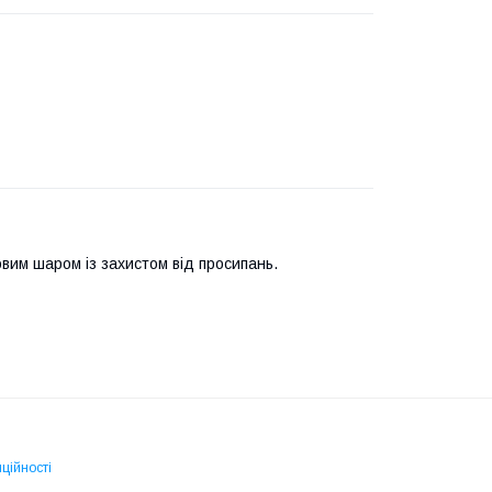
вим шаром із захистом від просипань.
ційності