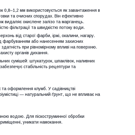
к 0,8–1,2 мм використовується як завантаження в
овки та очисних спорудах. Він ефективно
кож видаляє окислене залізо та марганець.
стю фільтрації та швидкістю потоку води.
хонь від старої фарби, іржі, окалини, нагару.
ед фарбуванням або нанесенням захисних
 здатність при рівномірному впливі на поверхню.
ахисту органів дихання.
ьних сумішей: штукатурок, шпаклівок, наливних
 забезпечує стабільність рецептури та
 та оформлення клумб. У садівництві
іумістиці — натуральний ґрунт, що не впливає на
очною водою. Для піскоструминної обробки
приміщенні, уникати намокання.