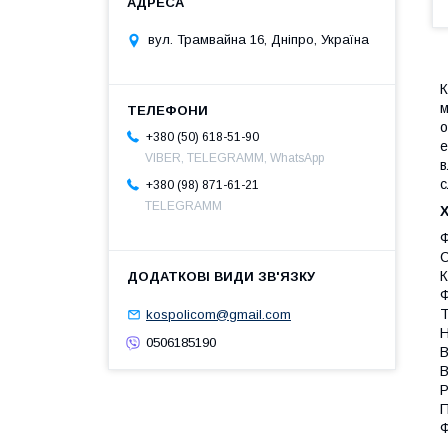
вул. Трамвайна 16, Дніпро, Україна
К
м
о
+380 (50) 618-51-90
е
VIBER, TELEGRAMM, WhatsApp
в
с
+380 (98) 871-61-21
TELEGRAMM
Ф
С
К
Ф
Т
kospolicom@gmail.com
Н
0506185190
В
В
Р
П
Ф