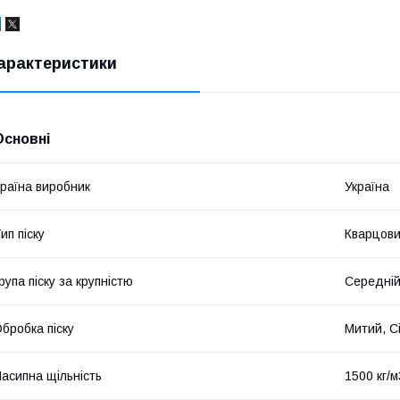
арактеристики
Основні
раїна виробник
Україна
ип піску
Кварцов
рупа піску за крупністю
Середні
бробка піску
Митий, С
асипна щільність
1500 кг/м