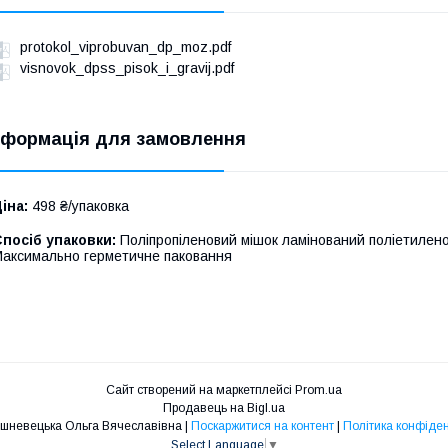
protokol_viprobuvan_dp_moz.pdf
visnovok_dpss_pisok_i_gravij.pdf
нформація для замовлення
іна:
498 ₴/упаковка
посіб упаковки:
Поліпропіленовий мішок ламінований поліетилено
аксимально герметичне паковання
Сайт створений на маркетплейсі
Prom.ua
Продавець на Bigl.ua
ФОП Вишневецька Ольга Вячеславівна |
Поскаржитися на контент
|
Політика конфіден
Select Language
▼