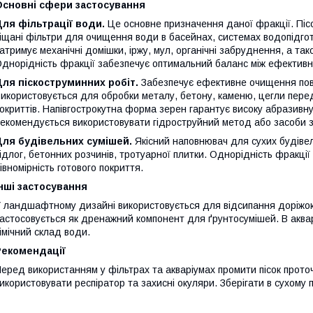
Основні сфери застосування
ля фільтрації води.
Це основне призначення даної фракції. Пісо
іщані фільтри для очищення води в басейнах, системах водопідгот
атримує механічні домішки, іржу, мул, органічні забруднення, а та
днорідність фракції забезпечує оптимальний баланс між ефективні
ля піскоструминних робіт.
Забезпечує ефективне очищення повер
икористовується для обробки металу, бетону, каменю, цегли пер
окриттів. Напівгострокутна форма зерен гарантує високу абразивну
екомендується використовувати гідроструйний метод або засоби з
Для будівельних сумішей.
Якісний наповнювач для сухих будівел
ідлог, бетонних розчинів, тротуарної плитки. Однорідність фракції
івномірність готового покриття.
нші застосування
 ландшафтному дизайні використовується для відсипання доріжок
астосовується як дренажний компонент для ґрунтосумішей. В аквар
імічний склад води.
Рекомендації
еред використанням у фільтрах та акваріумах промити пісок прот
икористовувати респіратор та захисні окуляри. Зберігати в сухому 