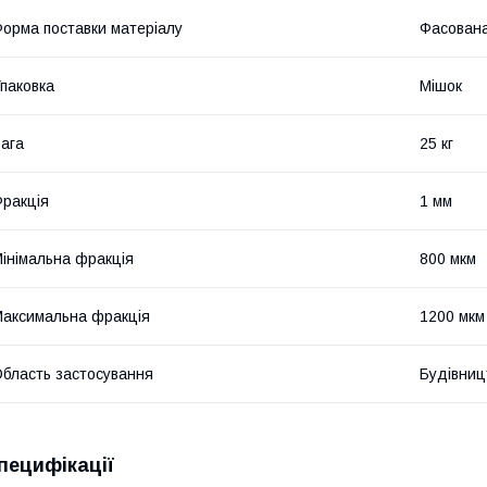
орма поставки матеріалу
Фасован
паковка
Мішок
ага
25 кг
ракція
1 мм
інімальна фракція
800 мкм
аксимальна фракція
1200 мкм
бласть застосування
Будівниц
пецифікації