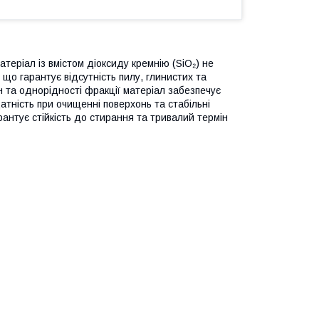
теріал із вмістом діоксиду кремнію (SiO₂) не
що гарантує відсутність пилу, глинистих та
н та однорідності фракції матеріал забезпечує
тність при очищенні поверхонь та стабільні
рантує стійкість до стирання та тривалий термін