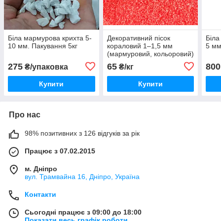
Біла мармурова крихта 5-
Декоративний пісок
Біла
10 мм. Пакування 5кг
кораловий 1–1,5 мм
5 мм
(мармуровий, кольоровий)
275
65
800
₴/упаковка
₴/кг
Купити
Купити
Про нас
98% позитивних з 126 відгуків за рік
Працює з 07.02.2015
м. Дніпро
вул. Трамвайна 16, Дніпро, Україна
Контакти
Сьогодні працює з 09:00 до 18:00
Показати весь графік роботи