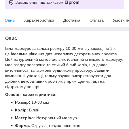
Замовлення під захистом
Опис
Характеристики
Доставка
Оплата
Умови п
Опис
Біла мармурова галька розміру 10-30 мм в упаковці по 3 кг –
це ідеальне рішення для невеликих декоративних проєктів.
Цей натуральний матеріал, виготовлений із якісного мармуру,
має гладку поверхню та стійкий білий колір, що додає
витонченості та гармонії будь-якому простору. Завдяки
компактній упаковці, гальку зручно використовувати для
дрібних декоративних робіт як у приміщенні, так і на
відкритому повітрі.
Основні характеристики:
Розмір:
10-30 мм
Колір:
Білий
Матеріал:
Натуральний мармур
Форма:
Округла, гладка поверхня