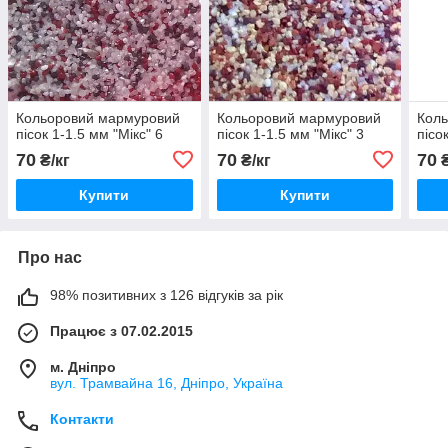
Кольоровий мармуровий
Кольоровий мармуровий
Кол
пісок 1-1.5 мм "Мікс" 6
пісок 1-1.5 мм "Мікс" 3
пісо
70
70
70
₴/кг
₴/кг
₴
Купити
Купити
Про нас
98% позитивних з 126 відгуків за рік
Працює з 07.02.2015
м. Дніпро
вул. Трамвайна 16, Дніпро, Україна
Контакти