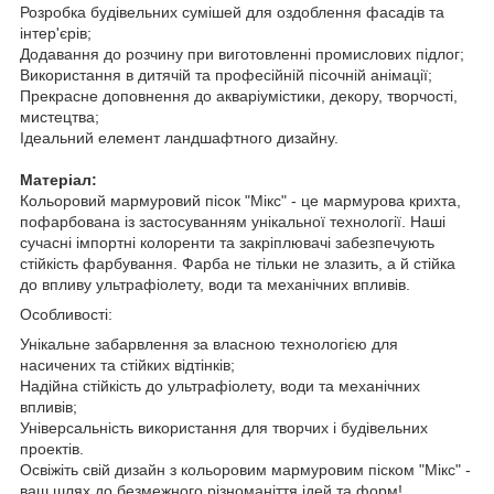
Розробка будівельних сумішей для оздоблення фасадів та
інтер'єрів;
Додавання до розчину при виготовленні промислових підлог;
Використання в дитячій та професійній пісочній анімації;
Прекрасне доповнення до акваріумістики, декору, творчості,
мистецтва;
Ідеальний елемент ландшафтного дизайну.
Матеріал:
Кольоровий мармуровий пісок "Мікс" - це мармурова крихта,
пофарбована із застосуванням унікальної технології. Наші
сучасні імпортні колоренти та закріплювачі забезпечують
стійкість фарбування. Фарба не тільки не злазить, а й стійка
до впливу ультрафіолету, води та механічних впливів.
Особливості:
Унікальне забарвлення за власною технологією для
насичених та стійких відтінків;
Надійна стійкість до ультрафіолету, води та механічних
впливів;
Універсальність використання для творчих і будівельних
проектів.
Освіжіть свій дизайн з кольоровим мармуровим піском "Мікс" -
ваш шлях до безмежного різноманіття ідей та форм!