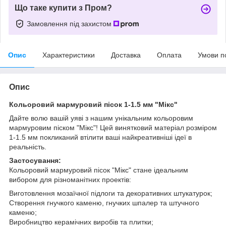
Що таке купити з Пром?
Замовлення під захистом
Опис
Характеристики
Доставка
Оплата
Умови п
Опис
Кольоровий мармуровий пісок 1-1.5 мм "Мікс"
Дайте волю вашій уяві з нашим унікальним кольоровим
мармуровим піском "Мікс"! Цей винятковий матеріал розміром
1-1.5 мм покликаний втілити ваші найкреативніші ідеї в
реальність.
Застосування:
Кольоровий мармуровий пісок "Мікс" стане ідеальним
вибором для різноманітних проектів:
Виготовлення мозаїчної підлоги та декоративних штукатурок;
Створення гнучкого каменю, гнучких шпалер та штучного
каменю;
Виробництво керамічних виробів та плитки;