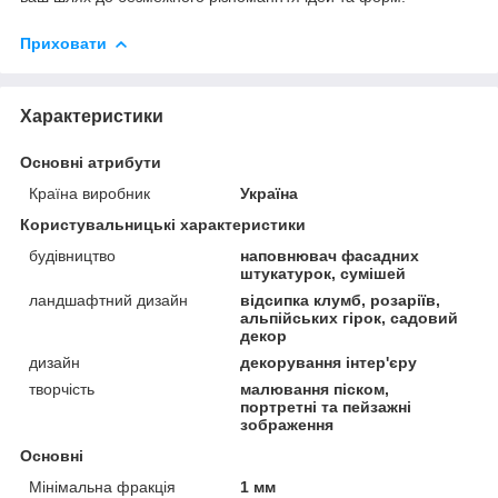
Приховати
Характеристики
Основні атрибути
Країна виробник
Україна
Користувальницькі характеристики
будівництво
наповнювач фасадних
штукатурок, сумішей
ландшафтний дизайн
відсипка клумб, розаріїв,
альпійських гірок, садовий
декор
дизайн
декорування інтер'єру
творчість
малювання піском,
портретні та пейзажні
зображення
Основні
Мінімальна фракція
1 мм