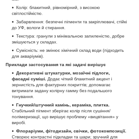
Колір: блакитний, рівномірний, з високою
світлостійкістю.
Забарвлення: безпечні пігменти та закріплювачі, стійкі
до УФ, вологи й стирання.
Текстура: гранули з мінімальною запиленістю, добре
змішуються у складах.
Сумісність: не змінює хімічний склад води (підходить
для акваріумів).
Приклади застосування та які задачі вирішує
Декоративні штукатурки, мозаїчні підлоги,
фасадні суміші.
Додає чіткий блакитний акцент і
зернистість для фактурних покриттів; допомагає
витримати задану колірну гамму без подальшого
тонування.
Гнучкий/штучний камінь, кераміка, плитка.
Стабільний пігмент зберігає колір після сушіння/
полімеризації, що вирішує проблему «вицвітання» у
виробі.
Флораріуми, фітодизайн, свічки, фотокомпозиції.
Створює контрастні підкладки та шари; зручний для