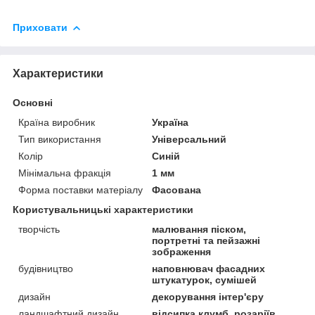
Приховати
Характеристики
Основні
Країна виробник
Україна
Тип використання
Універсальний
Колір
Синій
Мінімальна фракція
1 мм
Форма поставки матеріалу
Фасована
Користувальницькі характеристики
творчість
малювання піском,
портретні та пейзажні
зображення
будівництво
наповнювач фасадних
штукатурок, сумішей
дизайн
декорування інтер'єру
ландшафтний дизайн
відсипка клумб, розаріїв,