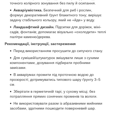
точного колірного зонування без пилу й осипання.
Акваріумістика.
Безпечний для риб і рослин,
формує декоративний ґрунт блакитного тону; вирішує
задачу стабільного кольору, який не «йде» у воду.
Ландшафтний дизайн.
Підсипки для доріжок, міні-
садів, фонтанів; допомагає візуально «охолодити» теплі
палітри каменю/дерева.
Рекомендації, інструкції, застереження
Перед використанням просушити до сипучого стану.
Для сумішей/штукатурок змішувати лише з сухими
компонентами, дозування підбирати пробними
замісами.
В акваріумах промити під проточною водою до
прозорості; дотримуватись типового шару ґрунту 3–5
см.
Зберігати в герметичній тарі, у сухому місці, без
потрапляння прямих сонячних променів та вологи.
Не використовувати разом із абразивними мийними
засобами, здатними пошкодити поверхневий шар.