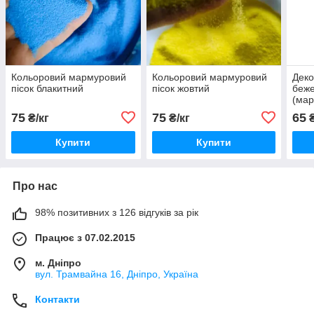
Кольоровий мармуровий
Кольоровий мармуровий
Деко
пісок блакитний
пісок жовтий
беже
(мар
75
75
65
₴/кг
₴/кг
₴
Купити
Купити
Про нас
98% позитивних з 126 відгуків за рік
Працює з 07.02.2015
м. Дніпро
вул. Трамвайна 16, Дніпро, Україна
Контакти