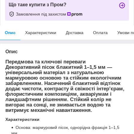
Що таке купити з Пром?
Замовлення під захистом
Опис
Характеристики
Доставка
Оплата
Умови п
Опис
Передмова та ключові переваги
Декоративний пісок блакитний 1–1,5 мм —
універсальний матеріал з натуральною
мармуровою основою та стійким екологічним
забарвленням. Насичений блакитний відтінок
додає чистоти, контрасту й свіжості інтер’єрам,
флористичним композиціям, акваріумам і
ландшафтним рішенням. Стійкий колір не
вигорає на сонці, не змивається водою та
витримує механічні навантаження.
Характеристики
Основа: мармуровий пісок, однорідна фракція 1–1,5
мм.